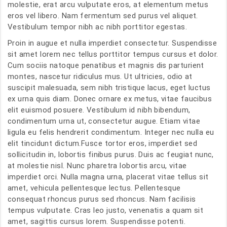
molestie, erat arcu vulputate eros, at elementum metus
eros vel libero. Nam fermentum sed purus vel aliquet.
Vestibulum tempor nibh ac nibh porttitor egestas.
Proin in augue et nulla imperdiet consectetur. Suspendisse
sit amet lorem nec tellus porttitor tempus cursus et dolor.
Cum sociis natoque penatibus et magnis dis parturient
montes, nascetur ridiculus mus. Ut ultricies, odio at
suscipit malesuada, sem nibh tristique lacus, eget luctus
ex urna quis diam. Donec ornare ex metus, vitae faucibus
elit euismod posuere. Vestibulum id nibh bibendum,
condimentum urna ut, consectetur augue. Etiam vitae
ligula eu felis hendrerit condimentum. Integer nec nulla eu
elit tincidunt dictum.Fusce tortor eros, imperdiet sed
sollicitudin in, lobortis finibus purus. Duis ac feugiat nunc,
at molestie nisl. Nunc pharetra lobortis arcu, vitae
imperdiet orci. Nulla magna urna, placerat vitae tellus sit
amet, vehicula pellentesque lectus. Pellentesque
consequat rhoncus purus sed rhoncus. Nam facilisis
tempus vulputate. Cras leo justo, venenatis a quam sit
amet, sagittis cursus lorem. Suspendisse potenti.