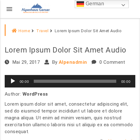
German
menu
Home
Travel
Lorem Ipsum Dolor Sit Amet Audio
Lorem Ipsum Dolor Sit Amet Audio
Mai 29, 2017
By
Alpenadmin
0 Comment
00:00
00:00
Audio-
Author:
WordPress
Player
Lorem ipsum dolor sit amet, consectetur adipiscing elit,
sed do eiusmod tempor incididunt ut labore et dolore
magna aliqua. Ut enim ad minim veniam, quis nostrud
exercitation ullamco laboris nisi ut aliquip ex ea commodo
consequat.